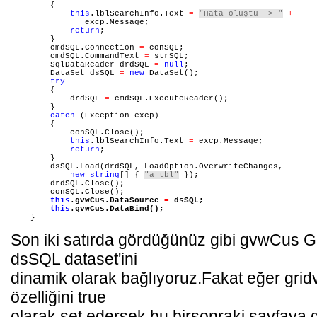
        {
this
.lblSearchInfo.Text 
=
"Hata oluştu -> "
+
               excp.Message;
return
;
        }
        cmdSQL.Connection 
=
 conSQL;
        cmdSQL.CommandText 
=
 strSQL;
        SqlDataReader drdSQL 
=
null
;
        DataSet dsSQL 
=
new
 DataSet();
try
        {
            drdSQL 
=
 cmdSQL.ExecuteReader();
        }
catch
 (Exception excp)
        {
            conSQL.Close();
this
.lblSearchInfo.Text 
=
 excp.Message;
return
;
        }
        dsSQL.Load(drdSQL, LoadOption.OverwriteChanges,
new
string
[] { 
"a_tbl"
 });
        drdSQL.Close();
        conSQL.Close();
this
.gvwCus.DataSource 
=
 dsSQL;
this
.gvwCus.DataBind();
    }
Son iki satırda gördüğünüz gibi gvwCus 
dsSQL dataset'ini
dinamik olarak bağlıyoruz.Fakat eğer gri
özelliğini true
olarak set edersek bu birsonraki sayfaya 