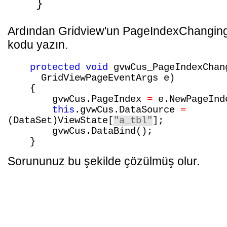
}
Ardından Gridview'un PageIndexChanging
kodu yazın.
protected
void
gvwCus_PageIndexChan
GridViewPageEventArgs e)
{
gvwCus.PageIndex
=
e.NewPageInd
this
.gvwCus.DataSource
=
(DataSet)ViewState[
"a_tbl"
];
gvwCus.DataBind();
}
Sorununuz bu şekilde çözülmüş olur.