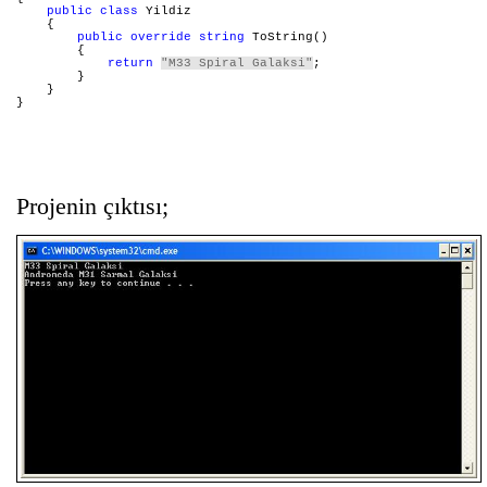
public
class
 Yildiz

    {

public
override
string
 ToString()

        {

return
"M33 Spiral Galaksi"
;

        }

    }

}
Projenin çıktısı;