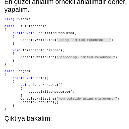
En güzel anlatım örnekli anlatımdır derler
yapalım.
using
 System;

class
 C : IDisposable

{

public
void
 UseLimitedResource()

    {

        Console.WriteLine(
"Using limited resource..."
);

    }

void
 IDisposable.Dispose()

    {

        Console.WriteLine(
"Disposing limited resource."
);

    }

}

class
 Program

{

static
void
 Main()

    {

using
 (C c 
=
new
 C())

        {

            c.UseLimitedResource();

        }

        Console.WriteLine(
"Now outside using statement."
);

        Console.ReadLine();

    }

Çıktıya bakalım;