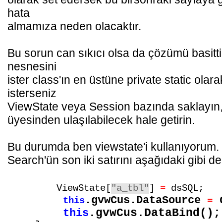
hata
almamıza neden olacaktır.
Bu sorun can sıkıcı olsa da çözümü basitti
nesnesini
ister class'ın en üstüne private static olar
isterseniz
ViewState veya Session bazında saklayın, d
üyesinden ulaşılabilecek hale getirin.
Bu durumda ben viewstate'i kullanıyorum.
Search'ün son iki satırını aşağıdaki gibi de
ViewState[
"a_tbl"
]
=
dsSQL;
d
.gvwCus.DataSource
this
=
.gvwCus.DataBind();
this