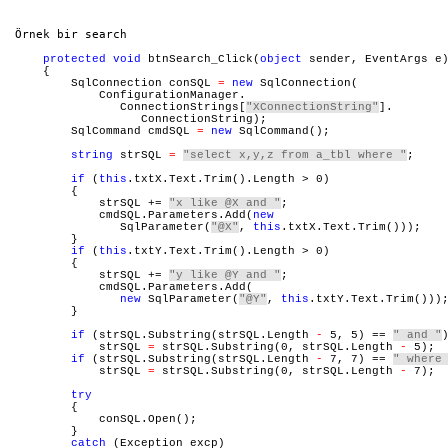
Örnek bir search
protected
void
 btnSearch_Click(
object
 sender, EventArgs e
    {
        SqlConnection conSQL 
=
new
 SqlConnection(
            ConfigurationManager.
               ConnectionStrings[
"XConnectionString"
].
                  ConnectionString);
        SqlCommand cmdSQL 
=
new
 SqlCommand();
string
 strSQL 
=
"select x,y,z from a_tbl
 where "
;
if
 (
this
.txtX.Text.Trim().Length > 0)
        {
            strSQL += 
"x like @X and "
;
            cmdSQL.Parameters.Add(
new
               SqlParameter(
"@X"
, 
this
.txtX.Text.Trim()));
        }
if
 (
this
.txtY.Text.Trim().Length > 0)
        {
            strSQL += 
"y like @Y and "
;
            cmdSQL.Parameters.Add(
new
 SqlParameter(
"@Y"
, 
this
.txtY.Text.Trim()))
        }
if
 (strSQL.Substring(strSQL.Length 
-
 5, 5) == 
" and "
            strSQL 
=
 strSQL.Substring(0, strSQL.Length 
-
 5);
if
 (strSQL.Substring(strSQL.Length 
-
 7, 7) == 
" where
            strSQL 
=
 strSQL.Substring(0, strSQL.Length 
-
 7);
try
        {
            conSQL.Open();
        }
catch
 (Exception excp)