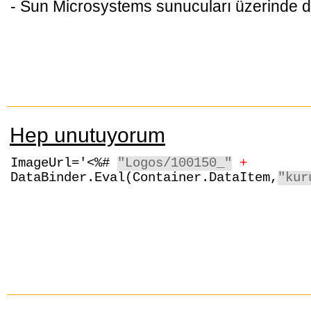
- Sun Microsystems sunucuları üzerinde 
Hep unutuyorum
ImageUrl='<%#
"Logos/100150_"
+
DataBinder.Eval(Container.DataItem,
"kur