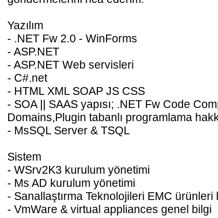
Yazılım
- .NET Fw 2.0 - WinForms
- ASP.NET
- ASP.NET Web servisleri
- C#.net
- HTML XML SOAP JS CSS
- SOA || SAAS yapısı; .NET Fw Code Compi
Domains,Plugin tabanlı programlama hakkı
- MsSQL Server & TSQL
Sistem
- WSrv2K3 kurulum yönetimi
- Ms AD kurulum yönetimi
- Sanallaştırma Teknolojileri EMC ürünleri 
- VmWare & virtual appliances genel bilgi