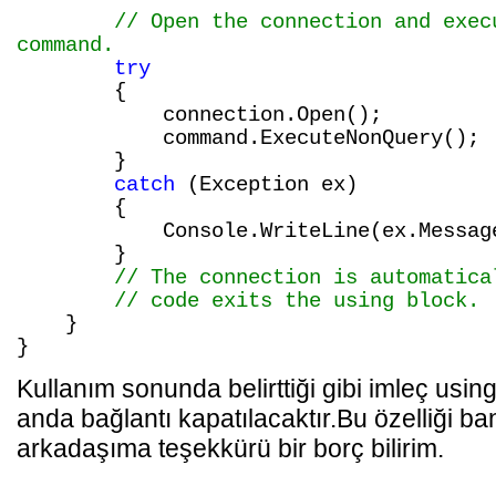
// Open the connection and exec
command.
try
{
connection.Open();
command.ExecuteNonQuery();
}
catch
(Exception ex)
{
Console.WriteLine(ex.Message
}
// The connection is automatica
// code exits the using block.
}
}
Kullanım sonunda belirttiği gibi imleç usin
anda bağlantı kapatılacaktır.Bu özelliği b
arkadaşıma teşekkürü bir borç bilirim.