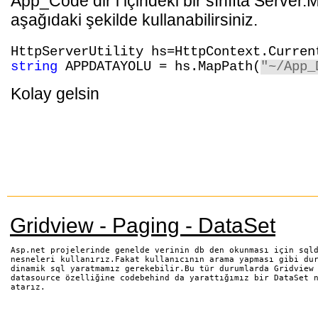
App_Code dir i içindeki bir sınıfta Serve
aşağıdaki şekilde kullanabilirsiniz.
HttpServerUtility hs=HttpContext.Curren
string
APPDATAYOLU =
hs.MapPath(
"~/App_
Kolay gelsin
Gridview - Paging - DataSet
Asp.net projelerinde genelde verinin db den okunması için sql
nesneleri kullanırız.Fakat kullanıcının arama yapması gibi du
dinamik sql yaratmamız gerekebilir.Bu tür durumlarda Gridview
datasource özelliğine codebehind da yarattığımız bir DataSet 
atarız.