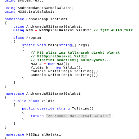
using
 System.Text;

using
using
 M33SpiralGalaksi;

namespace
 ConsoleApplication1

{

using
 AndromedaM31SarmalGalaksi;

using
 M33 
=
 M33SpiralGalaksi.Yildiz; 
// İŞTE ALIAS IMIZ..
class
 Program

    {

static
void
 Main(
string
[] args)

        {
            // M33 alias ını kullanarak direkt olarak 
            // M33SpiralGalaksi.Yildiz 
            // sınıfını hedeflemiş bulunuyoruz...

            M33 a 
=
new
 M33(); 
            Yildiz b 
=
new
 Yildiz();

            Console.WriteLine(a.ToString());

            Console.WriteLine(b.ToString());

        }

    }

}

namespace
 AndromedaM31SarmalGalaksi

{

public
class
 Yildiz

    {

public
override
string
 ToString()

        {

return
"Andromeda M31 Sarmal Galaksi"
;

        }

    }

}

namespace
 M33SpiralGalaksi

{
