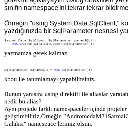
görevini açıklayayım.Using direktifleri yaz
sınıfın namespace'ini tekrar tekrar bildir
Örneğin "using System.Data.SqlClient;" k
yazdığınızda bir SqlParameter nesnesi yar
System.Data.SqlClient.SqlParameter paramSQL1 
=
new
 System.Data.SqlClient.SqlParameter();
yazmanıza gerek kalmaz.
SqlParameter paramSQL1 
=
new
 SqlParameter();
kodu ile tanımlamayı yapabilirsiniz.
Bunun yanısıra using direktifi ile aliaslar yarata
nedir bu alias?
Aynı projede farklı namespaceler içinde projeler
geliştirebiliriz.Örneğin "AndromedaM31Sarmal
Galaksi" namespace lerimiz olsun.