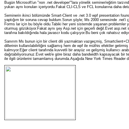
Bugün Microsoft'un "non .net developer"'lara yönelik seminer/eğitim tarzın
yukarı aynı konuları içeriyordu.Fakat CLI-CLS ve FCL konularına daha deta
Seminerin ikinci bölümünde Smart-Client ve .net 3.0 wpf presentation found
yaptığım bir soruna cevap buldum.Sorun şöyle; Ms 2000 senesinde .net'i 
Forms lar için bu böyle oldu.Tabiki her yeni sistemde yaşanan problemler 
oturmuş gözüküyor.Fakat aynı şey Asp.net için geçerli değil.Evet asp.net
tarafına bakıldığında hala javascr kodu çalışıyor.Bu beni çok rahatsız ediy
Sanırım Ms bunun için bir client dili yazmaktan vazgeçmiş, Smartclient+C
dillerinin kullanılabilirliğini sağlamış hem de wpf ile müthis efektler geti
kalmıyor.Eğer client tarafında kuvvetli bir arayüz ve gelişmiş kullanıcı ar
dağıtabiliyorsunuz.Evet web'e göre biraz daha bandwidth kapsayacak bir te
ile ilgili ürünlerini tamamlamış durumda.Aşağıda New York Times Reader d