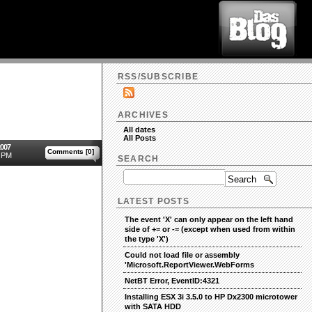
RSS/SUBSCRIBE
ARCHIVES
All dates
All Posts
2007
Comments [0]
 PM
SEARCH
LATEST POSTS
The event 'X' can only appear on the left hand
side of += or -= (except when used from within
the type 'X')
Could not load file or assembly
'Microsoft.ReportViewer.WebForms
NetBT Error, EventID:4321
Installing ESX 3i 3.5.0 to HP Dx2300 microtower
with SATA HDD