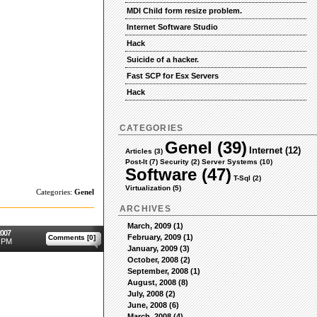
MDI Child form resize problem.
Internet Software Studio
Hack
Suicide of a hacker.
Fast SCP for Esx Servers
Hack
CATEGORIES
Genel (39)
Internet (12)
Articles (3)
Post-It (7)
Security (2)
Server Systems (10)
Software (47)
T-Sql (2)
Virtualization (5)
Categories:
Genel
ARCHIVES
March, 2009 (1)
2007
February, 2009 (1)
Comments [0]
 PM
January, 2009 (3)
October, 2008 (2)
September, 2008 (1)
August, 2008 (8)
July, 2008 (2)
June, 2008 (6)
March, 2008 (4)