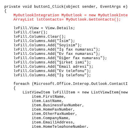
private void button1_Click(object sender, EventArgs e)
{
MyOutlookIntegration MyOutlook = new MyOutlookInte
ArrayList lstContacts= MyOutlook.GetContacts();
lvFill.View = View.Details;
lvFill.Clear();
lvFill.Columns.Clear();
lvFill.Columns.Add("İsim");
lvFill.Columns.Add("Soyisim");
lvFill.Columns.Add("İş fax numarası");
lvFill.Columns.Add("Ev fax numarası");
lvFill.Columns.Add("Diğer fax numarası");
lvFill.Columns.Add("Şirket ismi");
lvFill.Columns.Add("Email adresi");
lvFill.Columns.Add("Ev telefonu");
lvFill.Columns.Add("İş telefonu");
foreach (Microsoft.Office.Interop.Outlook.ContactIt
{
ListViewItem lvFillItem = new ListViewItem(new
item.FirstName,
item.LastName,
item.BusinessFaxNumber,
item.HomeFaxNumber,
item.OtherFaxNumber,
item.CompanyName,
item.Email1Address,
item.HomeTelephoneNumber,