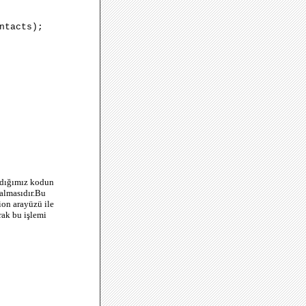
ntacts);
azdığımız kodun
almasıdır.Bu
ion arayüzü ile
rak bu işlemi