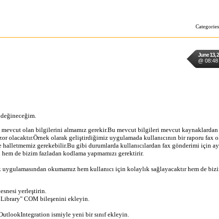
Categorie
June 13, 
@ 08:48
 değineceğim.
de mevcut olan bilgilerini almamız gerekir.Bu mevcut bilgileri mevcut kaynaklarda
zor olacaktır.Örnek olarak geliştirdiğimiz uygulamada kullanıcının bir raporu fax 
le halletmemiz gerekebilir.Bu gibi durumlarda kullanıcılardan fax gönderimi için ay
i hem de bizim fazladan kodlama yapmamızı gerektirir.
ook uygulamasından okumamız hem kullanıcı için kolaylık sağlayacaktır hem de biz
snesi yerleştirin.
 Library" COM bileşenini ekleyin.
tlookIntegration ismiyle yeni bir sınıf ekleyin.