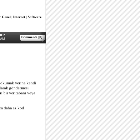
s:
Genel
|
Internet
|
Software
2007
Comments [0]
 AM
n okumak yerine kendi
olarak göndermesi
rı bir veritabanı veya
im daha az kod