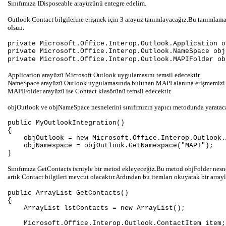
Sınıfımıza IDisposeable arayüzünü entegre edelim.
Outlook Contact bilgilerine erişmek için 3 arayüz tanımlayacağız.Bu tanımlama i
olsun.
private Microsoft.Office.Interop.Outlook.Application o
private Microsoft.Office.Interop.Outlook.NameSpace obj
private Microsoft.Office.Interop.Outlook.MAPIFolder ob
Application arayüzü Microsoft Outlook uygulamasını temsil edecektir.
NameSpace arayüzü Outlook uygulamasında bulunan MAPI alanına erişmemizi s
MAPIFolder arayüzü ise Contact klasörünü temsil edecektir.
objOutlook ve objNameSpace nesnelerini sınıfımızın yapıcı metodunda yaratac
public MyOutlookIntegration()
{
objOutlook = new Microsoft.Office.Interop.Outlook.A
objNamespace = objOutlook.GetNamespace("MAPI");
}
Sınıfımıza GetContacts ismiyle bir metod ekleyeceğiz.Bu metod objFolder nes
artık Contact bilgileri mevcut olacaktır.Ardından bu itemları okuyarak bir arrayli
public ArrayList GetContacts()
{
ArrayList lstContacts = new ArrayList();
Microsoft.Office.Interop.Outlook.ContactItem item;