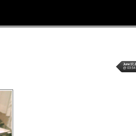
June 17, 
@ 03:54