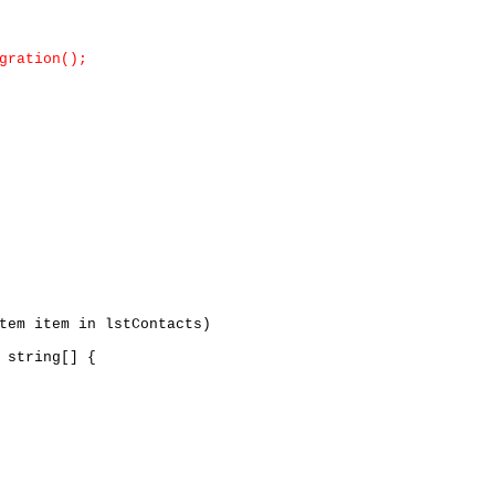
gration();
em item in lstContacts)
 string[] {