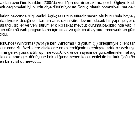
da olan event'ine katıldım.2005'de verdiğim
seminer
aklıma geldi. Öğleye kad
ylı değinmeleri iyi olurdu diye düşünüyorum.Sonuç olarak potansiyel .net deve
ation hakkında bilgi verildi.Açıkçası uzun süredir neden Ms bunu hala böyle y
çıkartıyoruz dediğinde, tamam artık uzun süre devam edecek bir yapı geliyo
yaşandı, sp ler ve yeni sürümler çıktı fakat mevcut duruma bakıldığında yapı 
 son sürümü web programlama için ideal ve çok basit ayrıca framework un gü
ordu.
lickOnce+Winforms+(Wpf'ye ben Winforms+ diyorum :) ) birleşimiyle client ta
rmiş durumda.Bu özelliklere clickonce da eklendiğinde neredeyse artık bir web u
abirimi gerekiyorsa artık wpf mevcut.Click once sayesinde güncellemeleri rahat
knoloji ama geri dönüşüne bakıldığında bence kabul edilebilir bir fark.Çoğu ö
an bir scrshot mevcut...