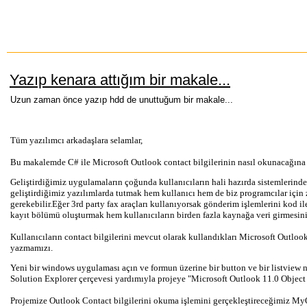
Yazıp kenara attığım bir makale...
Uzun zaman önce yazıp hdd de unuttuğum bir makale...
Tüm yazılımcı arkadaşlara selamlar,
Bu makalemde C# ile Microsoft Outlook contact bilgilerinin nasıl okunacağına
Geliştirdiğimiz uygulamaların çoğunda kullanıcıların hali hazırda sistemlerin
geliştirdiğimiz yazılımlarda tutmak hem kullanıcı hem de biz programcılar için 
gerekebilir.Eğer 3rd party fax araçları kullanıyorsak gönderim işlemlerini kod i
kayıt bölümü oluşturmak hem kullanıcıların birden fazla kaynağa veri girmesin
Kullanıcıların contact bilgilerini mevcut olarak kullandıkları Microsoft Outl
yazmamızı.
Yeni bir windows uygulaması açın ve formun üzerine bir button ve bir listview ne
Solution Explorer çerçevesi yardımıyla projeye "Microsoft Outlook 11.0 Object
Projemize Outlook Contact bilgilerini okuma işlemini gerçekleştireceğimiz MyOu