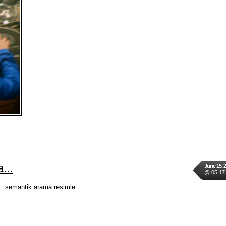
...
June 15, 
@ 05:17
.. semantik arama resimle...