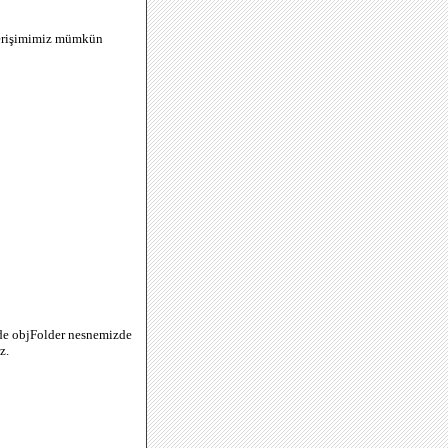
e erişimimiz mümkün
ede objFolder nesnemizde
z.