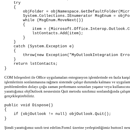
try
{
objFolder = objNamespace.GetDefaultFolder(Microsof
System.Collections.IEnumerator MsgEnum = objFold
while (MsgEnum.MoveNext())
{
item = (Microsoft.Office.Interop.Outlook.Conta
lstContacts.Add(item);
}
}
catch (System.Exception e)
{
throw(new Exception("MyOutlookIntegration Error
}
return lstContacts;
}
COM bileşenleri ile Office uygulamaları entegrasyon işlemlerinde en fazla karş
işlemlerinin sonlanmasına rağmen sistemde çalışır durumda kalması ve uygulam
problemlerden dolayı çoğu zaman performans sorunları yaşanır veya kullanıcını
yarattığımız objOutlook nesnesinin Quit metodu sınıfımız sonlandığında çalışm
gerçekleştirebiliriz.
public void Dispose()
{
if (objOutlook != null) objOutlook.Quit();
}
Şimdi yarattığımız sınıfı test edelim.Form1 üzerine yerleştirdiğimiz button1 ne