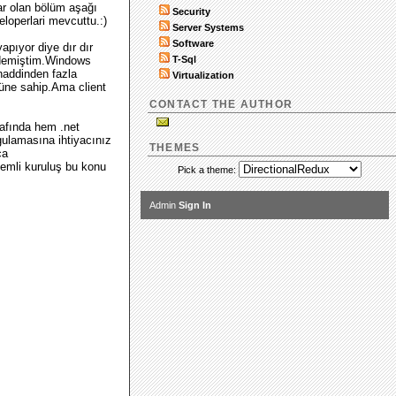
ar olan bölüm aşağı
Security
loperlari mevcuttu.:)
Server Systems
Software
apıyor diye dır dır
T-Sql
r demiştim.Windows
haddinden fazla
Virtualization
cüne sahip.Ama client
CONTACT THE AUTHOR
rafında hem .net
ygulamasına ihtiyacınız
THEMES
ça
nemli kuruluş bu konu
Pick a theme:
Admin
Sign In