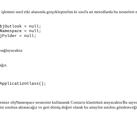
şlemini sınıf etki alanında gerçekleştirelim ki sınıf'a ait metodlarda bu nesneler
bjOutlook = null;
Namespace = null;
jFolder = null;
ağlayacaktır.
ağız.
pplicationClass();
nemize objNamespace nesnesini kullanarak Contacts klasörünü atayacaktır.Bu say
st sınıfına aktaracağız ve geri dönüş değeri olarak bu arraylist sınıfını göndereceği