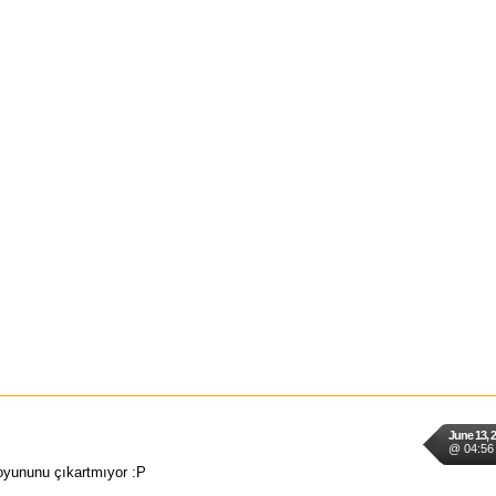
June 13, 
@ 04:56
 oyununu çıkartmıyor :P