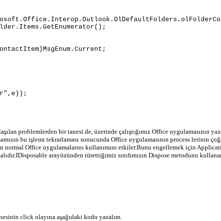
t.Office.Interop.Outlook.OlDefaultFolders.olFolderCo
er.Items.GetEnumerator();
ctItem)MsgEnum.Current;
",e));
ılaşılan problemlerden bir tanesi de, üzerinde çalıştığımız Office uygulamasının y
amızın bu işlemi tekrarlaması sonucunda Office uygulamasının process lerinin çoğ
n normal Office uygulamalarını kullanımını etkiler.Bunu engellemek için Applicat
alıdır.IDisposable arayüzünden türettiğimiz sınıfımızın Dispose metodunu kullana
snesinin click olayına aşağıdaki kodu yazalım.