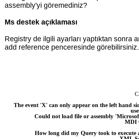
assembly'yi göremediniz?
Ms destek açıklaması
Registry de ilgili ayarları yaptıktan sonra a
add reference penceresinde görebilirsiniz.
C
The event 'X' can only appear on the left hand si
use
Could not load file or assembly 'Micro
MDI C
How long did my Query took to execute an
XML Ser