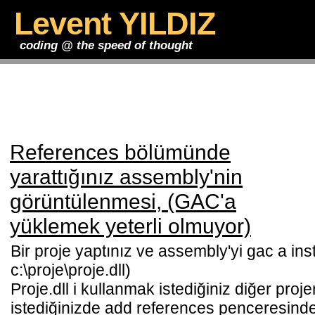
Levent YILDIZ
coding @ the speed of thought
References bölümünde
yarattığınız assembly'nin
görüntülenmesi, (GAC'a
yüklemek yeterli olmuyor)
Bir proje yaptınız ve assembly'yi gac a instal
c:\proje\proje.dll)
Proje.dll i kullanmak istediğiniz diğer pro
istediğinizde add references penceresinde